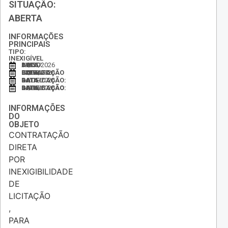
SITUAÇÃO:
ABERTA
INFORMAÇÕES
PRINCIPAIS
TIPO:
INEXIGÍVEL
DATA DO AVISO:
14/05/2026
DATA DA DIVULGAÇÃO DO EXTRATO:
14/05/2026
DATA DA RATIFICAÇÃO:
14/05/2026
DATA DA DIVULGAÇÃO DA RATIFICAÇÃO:
14/05/2026
INFORMAÇÕES
DO
OBJETO
CONTRATAÇÃO
DIRETA
POR
INEXIGIBILIDADE
DE
LICITAÇÃO
,
PARA