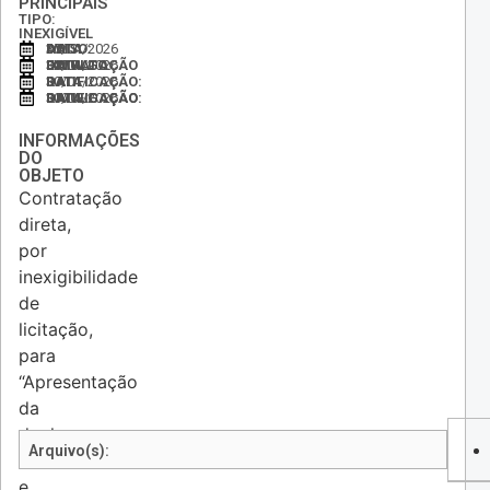
PRINCIPAIS
TIPO:
INEXIGÍVEL
DATA DO AVISO:
30/01/2026
DATA DA DIVULGAÇÃO DO EXTRATO:
30/01/2026
DATA DA RATIFICAÇÃO:
30/01/2026
DATA DA DIVULGAÇÃO DA RATIFICAÇÃO:
30/01/2026
INFORMAÇÕES
DO
OBJETO
Contratação
direta,
por
inexigibilidade
de
licitação,
para
“Apresentação
da
dupla
Arquivo(s):
Bruno
e