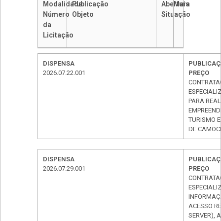
Modalidade
Publicação
Abertura
Mais
Número
Objeto
Situação
da
Licitação
DISPENSA
PUBLICAÇÃ
2026.07.22.001
PREÇO
CONTRATAÇ
ESPECIALI
PARA REAL
EMPREENDE
TURISMO 
DE CAMOCI
DISPENSA
PUBLICAÇÃ
2026.07.29.001
PREÇO
CONTRATA
ESPECIALI
INFORMAÇ
ACESSO RE
SERVER), 