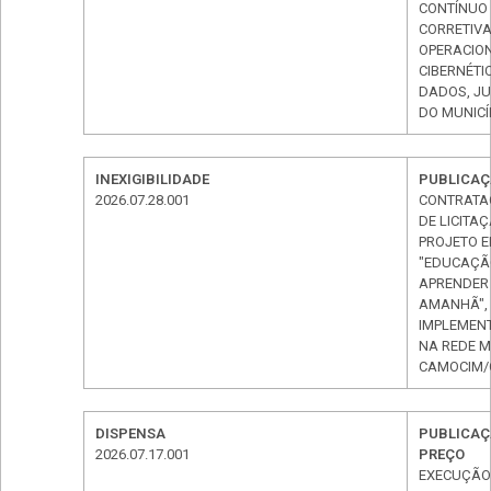
CONTÍNUO
CORRETIVA
OPERACIO
CIBERNÉTI
DADOS, JU
DO MUNICÍ
INEXIGIBILIDADE
PUBLICAÇÃ
2026.07.28.001
CONTRATAÇ
DE LICITA
PROJETO E
"EDUCAÇÃO
APRENDER
AMANHÃ", 
IMPLEMEN
NA REDE M
CAMOCIM/C
DISPENSA
PUBLICAÇÃ
2026.07.17.001
PREÇO
EXECUÇÃO 