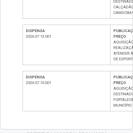
DESTINAD
CALÇADÃO 
CAMOCIM/
DISPENSA
PUBLICAÇÃ
2026.07.13.001
PREÇO
AQUISIÇÃO
REALIZAÇÃ
ATENDER À
DE ESPORT
DISPENSA
PUBLICAÇÃ
2026.07.10.001
PREÇO
AQUISIÇÃO
DESTINAD
FORTALECI
MUNICÍPIO